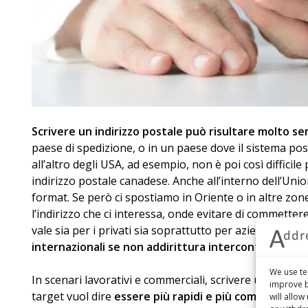
Scrivere un indirizzo postale può risultare molto se
paese di spedizione, o in un paese dove il sistema pos
all’altro degli USA, ad esempio, non è poi così difficil
indirizzo postale canadese. Anche all’interno dell’Unio
format. Se però ci spostiamo in Oriente o in altre zo
l’indirizzo che ci interessa, onde evitare di commette
vale sia per i privati sia soprattutto per aziende o e
internazionali se non addirittura intercontinentali
.
We use te
In scenari lavorativi e commerciali, scrivere un indiri
improve b
target vuol dire
essere più rapidi e più competitivi
, 
will allo