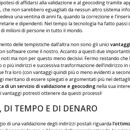
ipotesi di affidarsi alla validazione e al geocoding tramite a
li, che non sarebbero eguagliati da nessun altro sistema inf
deva una ventina di anni fa, quando la correzione e l’inser
gretarie e dipendenti. Nel tempo la tecnologia ha fatto passi 
di milioni di persone in tutto il mondo.
ento delle tempistiche dall’altra non sono gli unici
vantaggi
on software come il nostro. Accanto a questi due importanti
o noti ma non per questo meno decisivi. Fermo restando che 
o o più indirizzi e successiva trasformazione dell’indirizzo in
e fra loro (con vantaggi quindi più o meno evidenti a secon
ggi meritano di essere spiegati e argomentati più nel dettaglio
ta di un servizio di validazione e geocoding
nella sua inter
i vantaggi potresti ottenere da questi processi!
, DI TEMPO E DI DENARO
io di una validazione degli indirizzi postali riguarda
l’ottimi