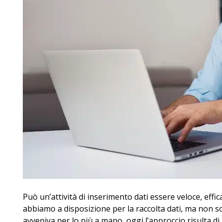
Può un’attività di inserimento dati essere veloce, effi
abbiamo a disposizione per la raccolta dati, ma non s
avveniva per lo più a mano, oggi l’approccio risulta di