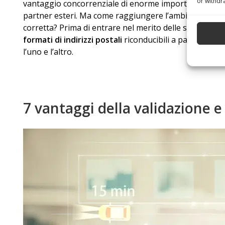
or withdr
vantaggio concorrenziale di enorme importanza, che va m
partner esteri. Ma come raggiungere l’ambizioso tragua
corretta? Prima di entrare nel merito delle soluzioni p
formati di indirizzi postali
riconducibili a paesi di va
l’uno e l’altro.
7 vantaggi della validazione e