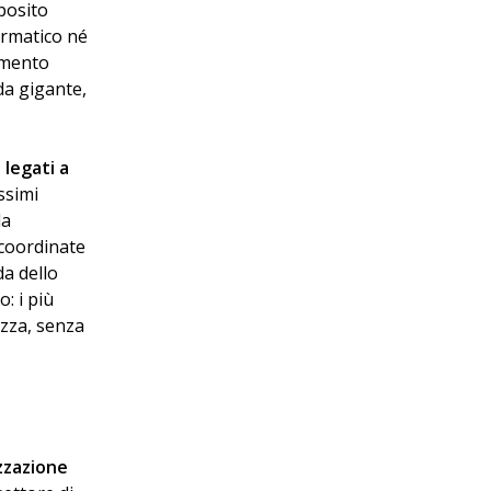
pposito
ormatico né
imento
da gigante,
 legati a
ssimi
la
 coordinate
da dello
: i più
ezza, senza
zzazione