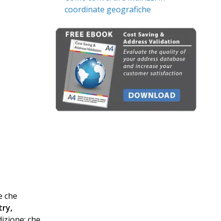
coordinate geografiche
e che
try,
dizione: che