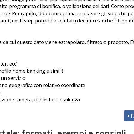
posito programma di bonifica, o validazione dei dati. Come pro
voro? Per capirlo, dobbiamo prima analizzare gli step che p
dati. Questi step potrebbero infatti
decidere anche il tipo di
e da cui questo dato viene estrapolato, filtrato o prodotto. E
ter, ecc)
profilo home banking e simili)
 un servizio
zona geografica con relative coordinate
a
azione camera, richiesta consulenza
R
stale: formati, esempi e consigli