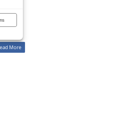
clienti e
niera
alcuni
ns
rrere fra
ead More