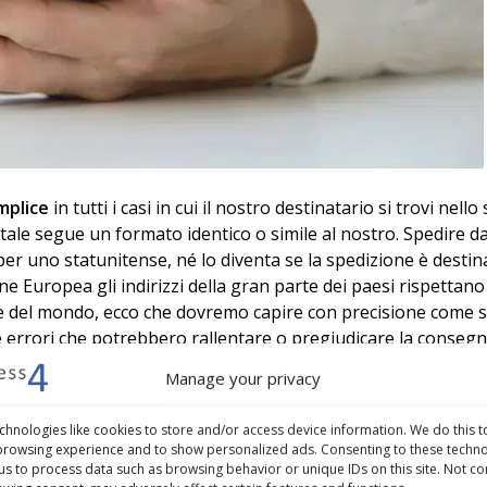
mplice
in tutti i casi in cui il nostro destinatario si trovi nello
tale segue un formato identico o simile al nostro. Spedire d
e per uno statunitense, né lo diventa se la spedizione è destin
ne Europea gli indirizzi della gran parte dei paesi rispettano
ne del mondo, ecco che dovremo capire con precisione come s
re errori che potrebbero rallentare o pregiudicare la conseg
commerce che si ritrovano, sempre più spesso, alle prese con
Manage your privacy
chnologies like cookies to store and/or access device information. We do this t
zzo postale secondo i canoni previsti dal sistema postale del 
rowsing experience and to show personalized ads. Consenting to these techno
avendo pieno controllo sugli ordini, sui resi e sulle spedizioni
w us to process data such as browsing behavior or unique IDs on this site. Not c