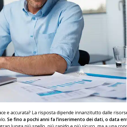
cace e accurata? La risposta dipende innanzitutto dalle risors
olo.
Se fino a pochi anni fa l’inserimento dei dati, o data en
 gran lunga più snello, più rapido e più sicuro, ma a una con