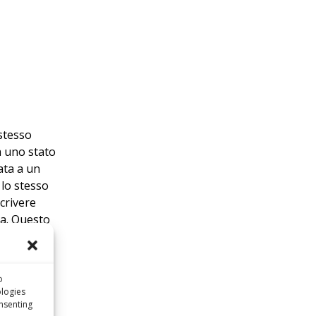
 stesso
a uno stato
ata a un
 lo stesso
crivere
na. Questo
spedizioni
o
paese
logies
. Un
onsenting