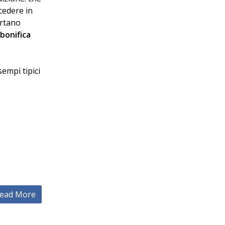
cedere in
ortano
 bonifica
sempi tipici
ead More