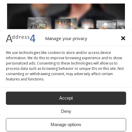
Manage your privacy
We use technologies like cookies to store and/or access device
information. We do this to improve browsing experience and to show
personalized ads. Consenting to these technologies will allow us to
process data such as browsing behavior or unique IDs on this site. Not
consenting or withdrawing consent, may adversely affect certain
features and functions.
Accept
Conseguir las coordinadas geográficas de una o
varias direcciones es una operación útil en muchos
Deny
ámbitos de negocios, de la entrega a domicilio de
productos o material informativo a la elaboración de
Manage options
perfiles de la clientela potencial para acciones de