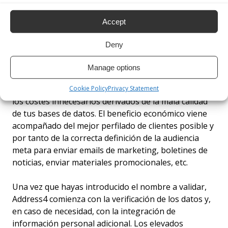
El objetivo justo para el negocio
Accept
justo
Deny
Usar Address4 significa confiar las operaciones
necesarias de análisis, mejora y estandarización de
Manage options
hasta cientos de miles de datos personales a una
herramienta automatizada que elimina los errores y
Cookie Policy
Privacy Statement
los costes innecesarios derivados de la mala calidad
de tus bases de datos. El beneficio económico viene
acompañado del mejor perfilado de clientes posible y
por tanto de la correcta definición de la audiencia
meta para enviar emails de marketing, boletines de
noticias, enviar materiales promocionales, etc.
Una vez que hayas introducido el nombre a validar,
Address4 comienza con la verificación de los datos y,
en caso de necesidad, con la integración de
información personal adicional. Los elevados