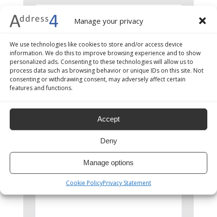
Manage your privacy
Número de teléfono
*
We use technologies like cookies to store and/or access device
information. We do this to improve browsing experience and to show
personalized ads. Consenting to these technologies will allow us to
process data such as browsing behavior or unique IDs on this site. Not
consenting or withdrawing consent, may adversely affect certain
País
*
features and functions.
Accept
Empresa
*
Deny
Manage options
Mensaje
*
Cookie Policy
Privacy Statement