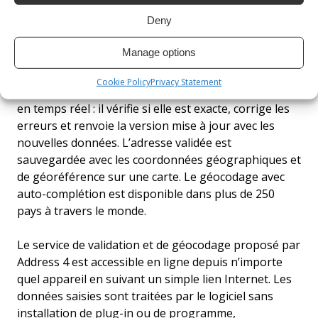
des suggestions automatiques et en renseignant les
Deny
champs manquants en fonction des candidats
associés.
Manage options
Une fois le formulaire de saisie de données rempli,
Cookie Policy
Privacy Statement
Address 4 valide l’adresse grâce à l’auto-complétion
en temps réel : il vérifie si elle est exacte, corrige les
erreurs et renvoie la version mise à jour avec les
nouvelles données. L’adresse validée est
sauvegardée avec les coordonnées géographiques et
de géoréférence sur une carte. Le géocodage avec
auto-complétion est disponible dans plus de 250
pays à travers le monde.
Le service de validation et de géocodage proposé par
Address 4 est accessible en ligne depuis n’importe
quel appareil en suivant un simple lien Internet. Les
données saisies sont traitées par le logiciel sans
installation de plug-in ou de programme,