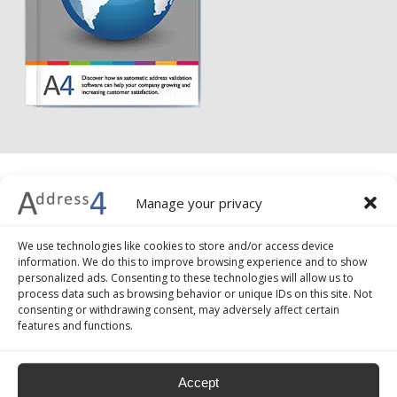
Validation et géocodage avec
Manage your privacy
auto-complétion
We use technologies like cookies to store and/or access device
information. We do this to improve browsing experience and to show
Le géocodage des données avec auto-complétion
personalized ads. Consenting to these technologies will allow us to
process data such as browsing behavior or unique IDs on this site. Not
comprend un certain nombre d’opérations de
consenting or withdrawing consent, may adversely affect certain
contrôle en temps réel des données saisies par
features and functions.
l’utilisateur, avec la possibilité de visualiser l’adresse
sur la carte (géoréférence). Le logiciel aide
l’utilisateur lors de la saisie des données en faisant
Accept